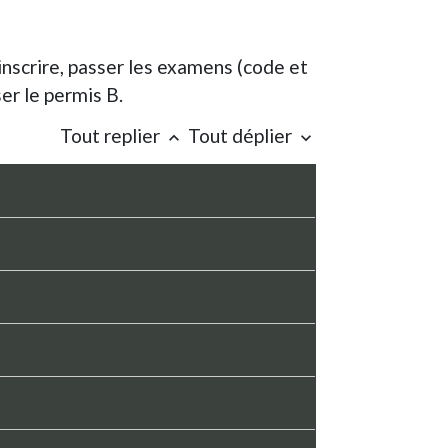
nscrire, passer les examens (code et
er le permis B.
Tout replier
Tout déplier
keyboard_arrow_up
keyboard_arrow_down