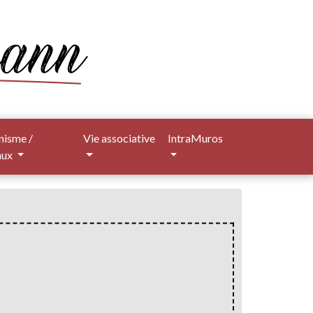
nisme /
Vie associative
IntraMuros
aux