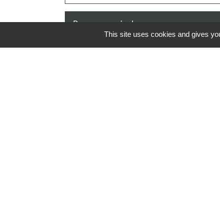
Pour en savoir plus
This site uses cookies and gives you
Déclaration sur l'honneur pour obtenir un 1
Agence nationale des titres sécurisés (ANTS)
Prendre rendez-vous en ligne pour l'épreu
Ministère chargé de l'intérieur
Contrat type de l'enseignement de la cond
Legifrance
Contrat type de l'enseignement de la condu
Legifrance