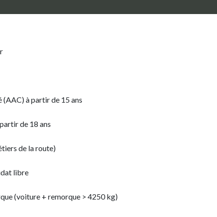
r
é (AAC) à partir de 15 ans
partir de 18 ans
iers de la route)
dat libre
rque (voiture + remorque > 4250 kg)