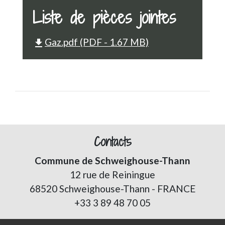
Liste de pièces jointes
Gaz.pdf (PDF - 1.67 MB)
file_download
Contacts
Commune de Schweighouse-Thann
12 rue de Reiningue
68520 Schweighouse-Thann - FRANCE
+33 3 89 48 70 05