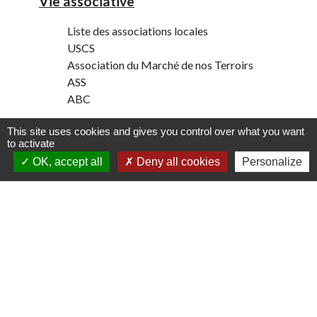
Vie associative
Liste des associations locales
USCS
Association du Marché de nos Terroirs
ASS
ABC
IntraMuros
This site uses cookies and gives you control over what you want
to activate
Application mobile
OK, accept all
Deny all cookies
Personalize
Contacts
Commune de Schweighouse-Thann
12 rue de Reiningue
68520 Schweighouse-Thann - FRANCE