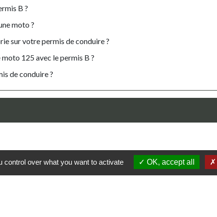
ermis B ?
 une moto ?
ie sur votre permis de conduire ?
e moto 125 avec le permis B ?
is de conduire ?
open_in_new
isées
 control over what you want to activate
OK, accept all