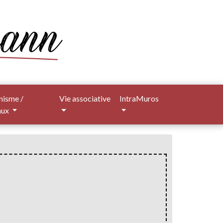
nisme /
Vie associative
IntraMuros
aux