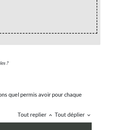
es ?
ns quel permis avoir pour chaque
Tout replier
Tout déplier
keyboard_arrow_up
keyboard_arrow_down