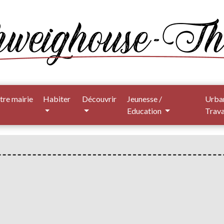
tre mairie
Habiter
Découvrir
Jeunesse /
Urba
Education
Trav