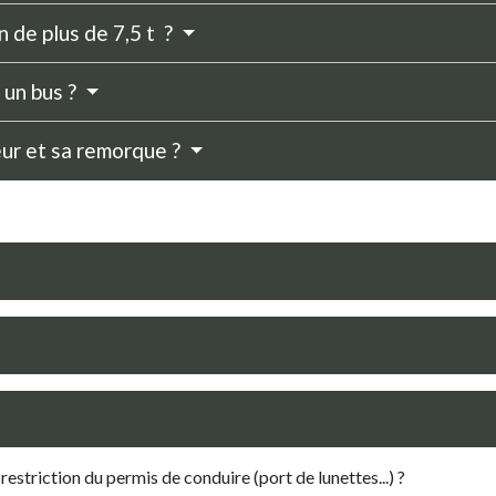
 de plus de 7,5 t ?
 un bus ?
eur et sa remorque ?
estriction du permis de conduire (port de lunettes...) ?