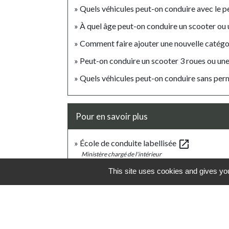
Quels véhicules peut-on conduire avec le p
À quel âge peut-on conduire un scooter ou
Comment faire ajouter une nouvelle catégor
Peut-on conduire un scooter 3 roues ou un
Quels véhicules peut-on conduire sans perm
Pour en savoir plus
open_in_new
École de conduite labellisée
Ministère chargé de l'intérieur
Obligations et avantages des écoles labell
This site uses cookies and gives you
Ministère chargé de l'intérieur