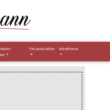
nisme /
Vie associative
IntraMuros
aux