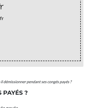
fr
fr
-il démissionner pendant ses congés payés ?
 PAYÉS ?
gés payés.