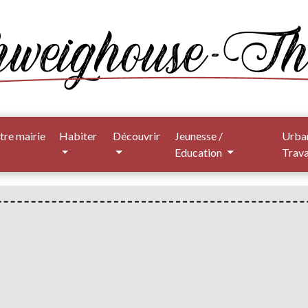
tre mairie
Habiter
Découvrir
Jeunesse /
Urba
Education
Trav