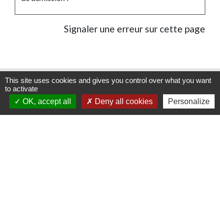
Signaler une erreur sur cette page
Contacts
This site uses cookies and gives you control over what you want
to activate
OK, accept all
Deny all cookies
Personalize
Commune de Schweighouse-Thann
12 rue de Reiningue
68520 Schweighouse-Thann - FRANCE
+33 3 89 48 70 05
Mentions légales
-
Politique de confidentialité
-
Accessibilité
-
Plan du site
-