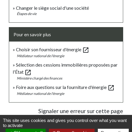
Changer le siège social d'une société
Étapes de vie
Pour en savoir plus
open_in_new
Choisir son fournisseur d'énergie
Médiateur national de l'énergie
Sélection des cessions immobilières proposées par
open_in_new
l'État
Ministère chargé des finances
open_in_new
Foire aux questions sur la fourniture d'énergie
Médiateur national de l'énergie
Signaler une erreur sur cette page
This site uses cookies and gives you control over what you want
to activate