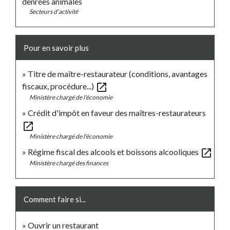
denrées animales
Secteurs d'activité
Pour en savoir plus
Titre de maître-restaurateur (conditions, avantages
open_in_new
fiscaux, procédure...)
Ministère chargé de l'économie
Crédit d'impôt en faveur des maîtres-restaurateurs
open_in_new
Ministère chargé de l'économie
open_in_new
Régime fiscal des alcools et boissons alcooliques
Ministère chargé des finances
Comment faire si...
Ouvrir un restaurant