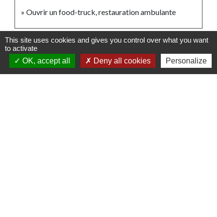
Ouvrir un food-truck, restauration ambulante
This site uses cookies and gives you control over what you want
Signaler une erreur sur cette page
to activate
OK, accept all
Deny all cookies
Personalize
Contacts
Commune de Schweighouse-Thann
12 rue de Reiningue
68520 Schweighouse-Thann - FRANCE
+33 3 89 48 70 05
Mentions légales
-
Politique de confidentialité
-