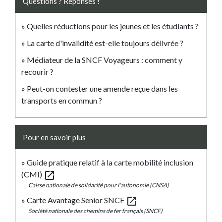
Questions ? Réponses !
Quelles réductions pour les jeunes et les étudiants ?
La carte d'invalidité est-elle toujours délivrée ?
Médiateur de la SNCF Voyageurs : comment y
recourir ?
Peut-on contester une amende reçue dans les
transports en commun ?
Pour en savoir plus
Guide pratique relatif à la carte mobilité inclusion
open_in_new
(CMI)
Caisse nationale de solidarité pour l'autonomie (CNSA)
open_in_new
Carte Avantage Senior SNCF
Société nationale des chemins de fer français (SNCF)