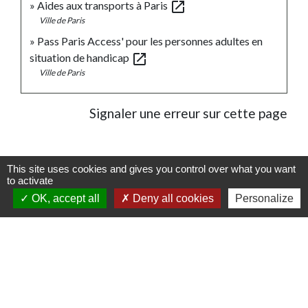
open_in_new
Aides aux transports à Paris
Ville de Paris
Pass Paris Access' pour les personnes adultes en
open_in_new
situation de handicap
Ville de Paris
Signaler une erreur sur cette page
This site uses cookies and gives you control over what you want
to activate
Contacts
OK, accept all
Deny all cookies
Personalize
Commune de Schweighouse-Thann
12 rue de Reiningue
68520 Schweighouse-Thann - FRANCE
+33 3 89 48 70 05