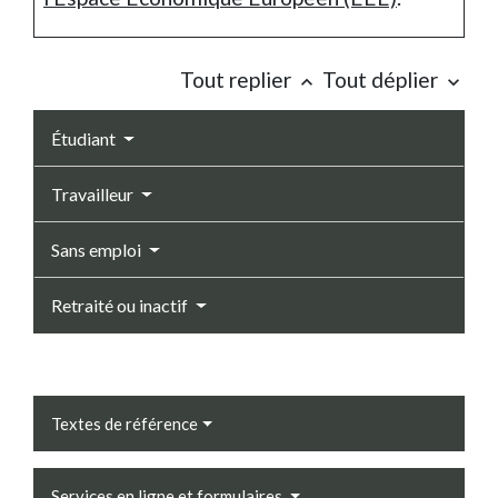
Tout replier
Tout déplier
keyboard_arrow_up
keyboard_arrow_down
Étudiant
Travailleur
Sans emploi
Retraité ou inactif
Textes de référence
Services en ligne et formulaires