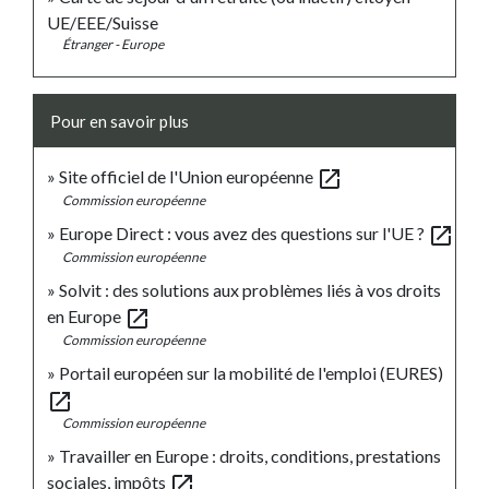
UE/EEE/Suisse
Étranger - Europe
Pour en savoir plus
open_in_new
Site officiel de l'Union européenne
Commission européenne
open_in_new
Europe Direct : vous avez des questions sur l'UE ?
Commission européenne
Solvit : des solutions aux problèmes liés à vos droits
open_in_new
en Europe
Commission européenne
Portail européen sur la mobilité de l'emploi (EURES)
open_in_new
Commission européenne
Travailler en Europe : droits, conditions, prestations
open_in_new
sociales, impôts