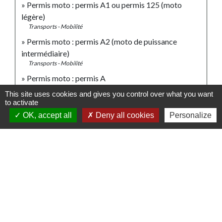
Permis moto : permis A1 ou permis 125 (moto
légère)
Transports - Mobilité
Permis moto : permis A2 (moto de puissance
intermédiaire)
Transports - Mobilité
Permis moto : permis A
Transports - Mobilité
This site uses cookies and gives you control over what you want
to activate
OK, accept all
Deny all cookies
Personalize
Pour en savoir plus
Charte relative à la vente, location et utilisation d'une
open_in_new
mini moto ou mini quad
Legifrance
Quads et mini motos : vérifiez que vous êtes en règle !
open_in_new
Direction générale de la concurrence, de la consommation et de la
répression des fraudes (DGCCRF)