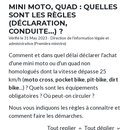
MINI MOTO, QUAD : QUELLES
SONT LES RÈGLES
(DÉCLARATION,
CONDUITE...) ?
Vérifié le 31 May 2023 - Direction de l'information légale et
administrative (Première ministre)
Comment et dans quel délai déclarer l'achat
d'une mini moto ou d'un quad non
homologués dont la vitesse dépasse 25
km/h (
moto cross
,
pocket bike
,
pit-bike
,
dirt
bike
...) ? Quels sont les équipements
obligatoires ? Où peut-on circuler ?
Nous vous indiquons les règles à connaître et
comment faire les démarches.
Tout replier
Tout déplier
keyboard_arrow_up
keyboard_arrow_down