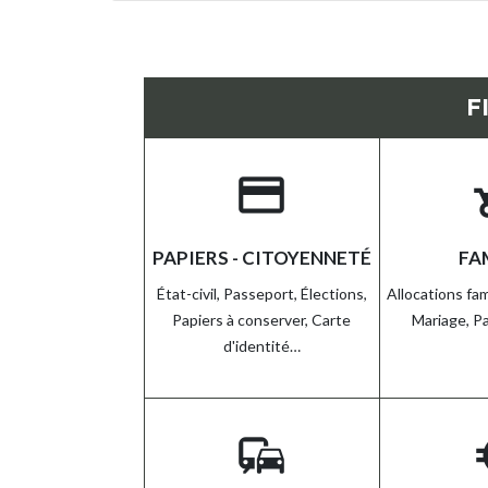
F
credit_card
chil
PAPIERS - CITOYENNETÉ
FA
État-civil,
Passeport,
Élections,
Allocations fam
Papiers à conserver,
Carte
Mariage,
P
d'identité…
commute
eur