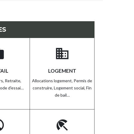
ES
rk
domain
AIL
LOGEMENT
rs,
Retraite,
Allocations logement,
Permis de
iode d'essai…
construire,
Logement social,
Fin
de bail…
lic
beach_access