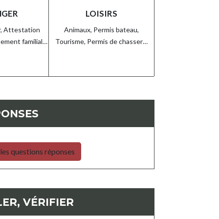
NGER
LOISIRS
r,
Attestation
Animaux,
Permis bateau,
ement familial…
Tourisme,
Permis de chasser…
PONSES
les questions réponses
ER, VÉRIFIER