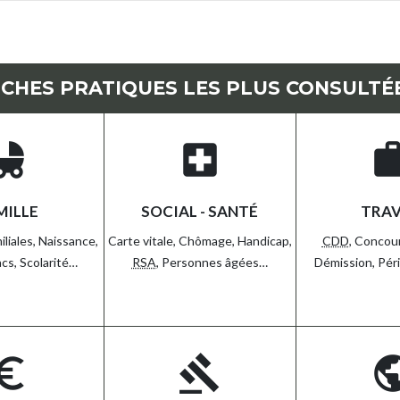
ICHES PRATIQUES LES PLUS CONSULTÉ
d_friendly
local_hospital
wo
MILLE
SOCIAL - SANTÉ
TRAV
iliales,
Naissance,
Carte vitale,
Chômage,
Handicap,
CDD
,
Concou
acs,
Scolarité…
RSA
,
Personnes âgées…
Démission,
Pér
o_symbol
gavel
pub