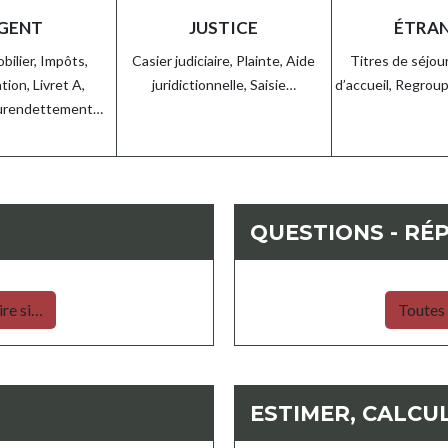
GENT
JUSTICE
ÉTRA
bilier,
Impôts,
Casier judiciaire,
Plainte,
Aide
Titres de séjou
tion,
Livret A,
juridictionnelle,
Saisie…
d’accueil,
Regroup
urendettement…
QUESTIONS - RÉ
re si…
Toutes 
ESTIMER, CALCUL