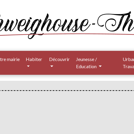
tre mairie
Habiter
Découvrir
Jeunesse /
Urba
Education
Trav