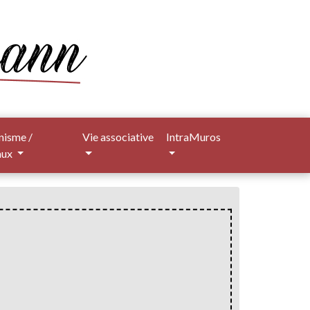
nisme /
Vie associative
IntraMuros
aux