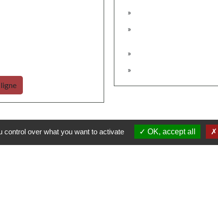
 ligne
 control over what you want to activate
OK, accept all
Contacts
Commune de Schweighouse-Thann
12 rue de Reiningue
68520 Schweighouse-Thann - FRANCE
+33 3 89 48 70 05