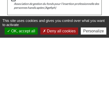
Association de gestion du fonds pour l'insertion professionnelle des
personnes handicapées (Agefiph)
This site uses cookies and gives you control over what you want
Signaler une erreur sur cette page
to activate
OK, accept all
Deny all cookies
Personalize
Contacts
Commune de Schweighouse-Thann
12 rue de Reiningue
68520 Schweighouse-Thann - FRANCE
+33 3 89 48 70 05
Mentions légales
-
Politique de confidentialité
-