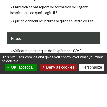
Entretien et passeport de formation de l'agent
hospitalier : de quoi s'agit-il ?
Que deviennent les heures acquises au titre du Dif ?
Et aussi
Validation des acquis de l'expérience (VAE)
Travail - Formation
This site uses cookies and gives you control over what you want
to activate
OK, accept all
Deny all cookies
Personalize
Signaler une erreur sur cette page
Contacts
Commune de Schweighouse-Thann